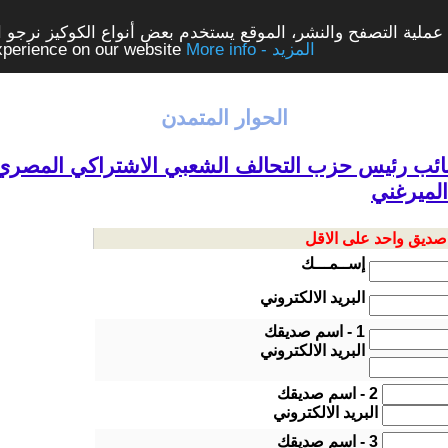
ملية التصفح والنشر، الموقع يستخدم بعض أنواع الكوكيز نرجو الن
More info - المزيد
experience on our website
الحوار المتمدن
نائب رئيس حزب التحالف الشعبي الاشتراكي المصري 
الميرغني
 صديق واحد على الاقل
إســمـــك
البريد الالكتروني
1 - اسم صديقك
البريد الالكتروني
2 - اسم صديقك
البريد الالكتروني
3 - اسم صديقك