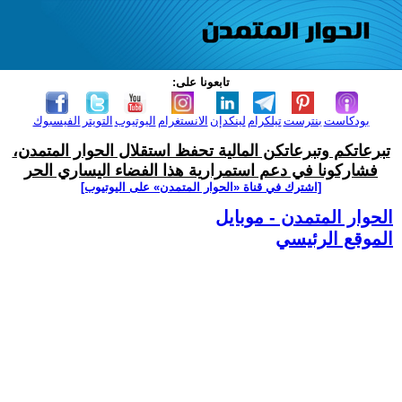
تابعونا على:
بودكاست
بنترست
تيلكرام
لينكدإن
الانستغرام
اليوتيوب
التويتر
الفيسبوك
تبرعاتكم وتبرعاتكن المالية تحفظ استقلال الحوار المتمدن،
فشاركونا في دعم استمرارية هذا الفضاء اليساري الحر
[اشترك في قناة ‫«الحوار المتمدن» على اليوتيوب]
الحوار المتمدن - موبايل
الموقع الرئيسي