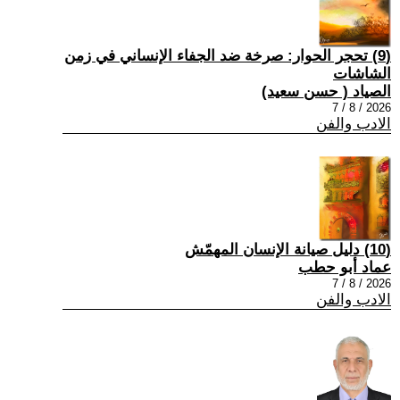
(9) تحجر الحوار: صرخة ضد الجفاء الإنساني في زمن
الشاشات
الصياد ‏( حسن سعيد‏)
2026 / 8 / 7
الادب والفن
(10) دليل صيانة الإنسان المهمّش
عماد أبو حطب
2026 / 8 / 7
الادب والفن