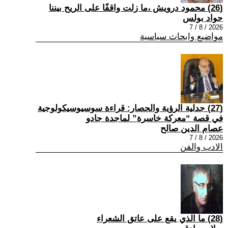
(26) محمود درويش ،ما زلت واقفًا على الريح بيننا
جواد بولس
2026 / 8 / 7
مواضيع وابحاث سياسية
(27) جدلية الرؤية والحصار: قراءة سوسيوسيكولوجية
في قصة “معركة خاسرة” لماجدة جادو
عصام الدين صالح
2026 / 8 / 7
الادب والفن
(28) ما الذي يقع على عاتق الشعراء