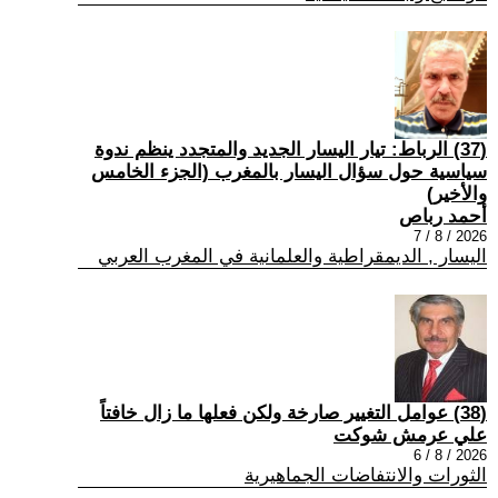
(37) الرباط: تيار اليسار الجديد والمتجدد ينظم ندوة
سياسية حول سؤال اليسار بالمغرب (الجزء الخامس
والأخير)
أحمد رباص
2026 / 8 / 7
اليسار , الديمقراطية والعلمانية في المغرب العربي
(38) عوامل التغيير صارخة ولكن فعلها ما زال خافتاً
علي عرمش شوكت
2026 / 8 / 6
الثورات والانتفاضات الجماهيرية