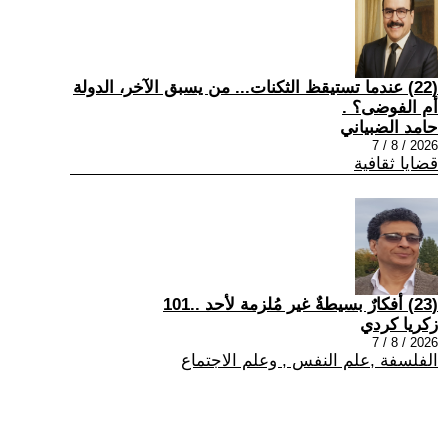
(22) عندما تستيقظ الثكنات... من يسبق الآخر، الدولة
أم الفوضى؟ .
حامد الضبياني
2026 / 8 / 7
قضايا ثقافية
(23) أفكارٌ بسيطةٌ غير مُلزمة لأحد ..101
زكريا كردي
2026 / 8 / 7
الفلسفة ,علم النفس , وعلم الاجتماع