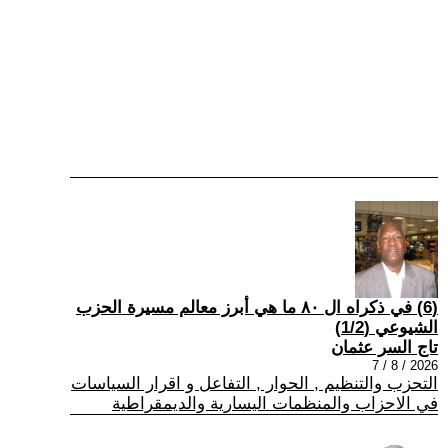
(6) في ذكراه ال ٨٠ ما هي أبرز معالم مسيرة الحزب
الشيوعي (1/2)
تاج السر عثمان
2026 / 8 / 7
التحزب والتنظيم , الحوار , التفاعل و اقرار السياسات
في الاحزاب والمنظمات اليسارية والديمقراطية