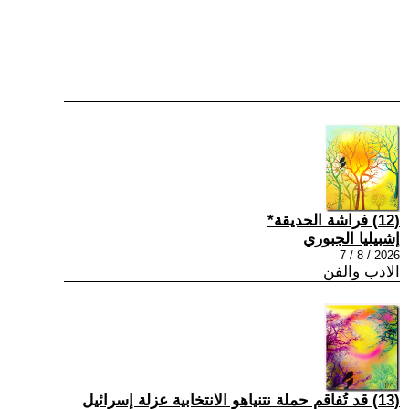
(12) فراشة الحديقة*
إشبيليا الجبوري
2026 / 8 / 7
الادب والفن
(13) قد تُفاقم حملة نتنياهو الانتخابية عزلة إسرائيل