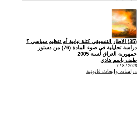
(35) الاطار التنسيقي كتلة نيابية أم تنظيم سياسي ؟
دراسة تحليلية في ضوء المادة (76) من دستور
جمهورية العراق لسنة 2005
طيف باسم هادي
2026 / 8 / 7
دراسات وابحاث قانونية