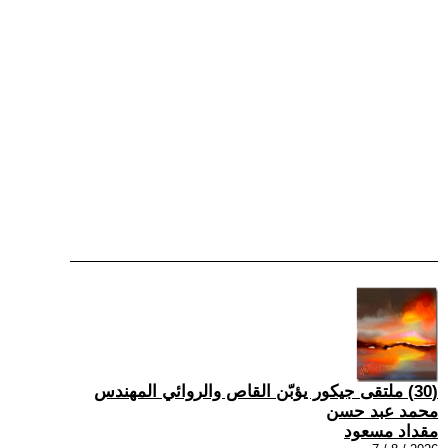
(30) ملتقى جيكور يؤبّن القاص والروائي المهندس
محمد عبد حسن
مقداد مسعود