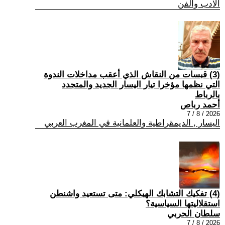
الادب والفن
(3) قبسات من النقاش الذي أعقب مداخلات الندوة
التي نظمها مؤخرا تيار اليسار الجديد والمتجدد
بالرباط
أحمد رباص
2026 / 8 / 7
اليسار , الديمقراطية والعلمانية في المغرب العربي
(4) تفكيك التشابك الهيكلي: متى تستعيد واشنطن
استقلاليتها السياسية؟
سلطان الحربي
2026 / 8 / 7