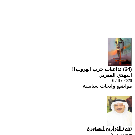
(24) تداعيات حرب الهروب!!
المهدي المغربي
2026 / 8 / 6
مواضيع وابحاث سياسية
(25) التواريخ الصغيرة
حسن مدن