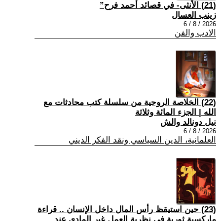
(21) الأنثى- في قصائد أحمد فرح”
زينب العسال
2026 / 8 / 6
الادب والفن
(22) الخلاصة الروحية من سلسلة كتب محادثات مع
الله | الجزء المائة وثلاثة
نيل دونالد والش
2026 / 8 / 6
العلمانية، الدين السياسي ونقد الفكر الديني
(23) حين استيقظ رأس المال داخل الإنسان .. قراءة
ماركسية ثورية في نظرية العمل غير المادي عند