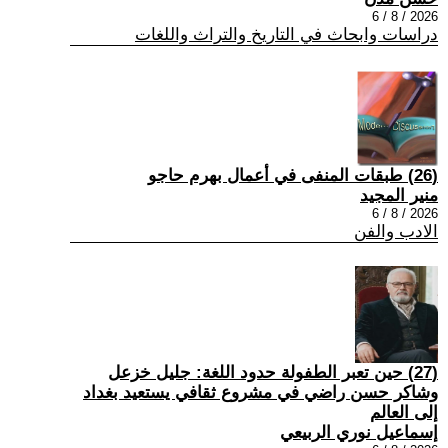
2026 / 8 / 6
دراسات وابحاث في التاريخ والتراث واللغات
(26) طبقات المنفى في أعمال بهرم حاجو
منير المجيد
2026 / 8 / 6
الادب والفن
(27) حين تعبر الطفولة حدود اللغة: جليل خزعل
وشاكر حسن راضي في مشروع ثقافي يستعيد بغداد
إلى العالم
إسماعيل نوري الربيعي