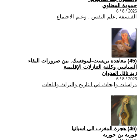
حمودة المعناوي
2026 / 8 / 6
الفلسفة ,علم النفس , وعلم الاجتماع
(45) معاهدة بريست-ليتوفسك: بين ضرورات البقاء
السياسي وكلفة التنازلات الإقليمية
زيد نائل العدوان
2026 / 8 / 6
دراسات وابحاث في التاريخ والتراث واللغات
(46) هجرة المغرب الى اسبانيا
فوزية بن حورية