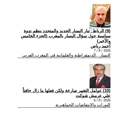
(9) الرباط: تيار اليسار الجديد والمتجدد ينظم ندوة
سياسية حول سؤال اليسار بالمغرب (الجزء الخامس
والأخير)
أحمد رباص
2026 / 8 / 7
اليسار , الديمقراطية والعلمانية في المغرب العربي
(10) عوامل التغيير صارخة ولكن فعلها ما زال خافتاً
علي عرمش شوكت
2026 / 8 / 6
الثورات والانتفاضات الجماهيرية