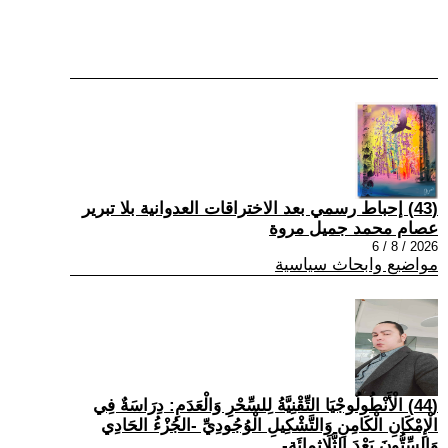
(43) إحباط رسمي بعد الاختراقات العدوانية بلا تبرير
عصام محمد جميل مروة
2026 / 8 / 6
مواضيع وابحاث سياسية
(44) الْأَنْطُولُوجْيَا التِّقْنِيَّةُ لِلسِّحْرِ وَالْعَدَمِ: دِرَاسَةٌ فِي
الْإِمْكَانِ الْكَامِنِ وَالتَّشْكِيلِ الْوُجُودِيِّ -الجُزْءُ الحَادِي
وَالسِّتُّونَ بَعْدَ الثَّلَاثِمِائَةِ-