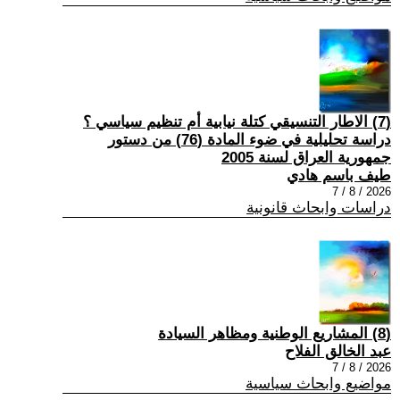
(7) الاطار التنسيقي كتلة نيابية أم تنظيم سياسي ؟
دراسة تحليلية في ضوء المادة (76) من دستور
جمهورية العراق لسنة 2005
طيف باسم هادي
2026 / 8 / 7
دراسات وابحاث قانونية
(8) المشاريع الوطنية ومظاهر السيادة
عبد الخالق الفلاح
2026 / 8 / 7
مواضيع وابحاث سياسية