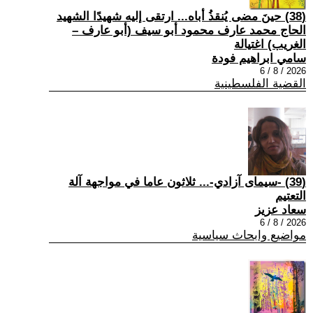
(38) حينَ مضى يُنقذُ أباه... ارتقى إليه شهيدًا الشهيد
الحاج محمد عارف محمود أبو سيف (أبو عارف –
الغريب) اغتيالة
سامي ابراهيم فودة
2026 / 8 / 6
القضية الفلسطينية
(39) -سيمای آزادي-... ثلاثون عاما في مواجهة آلة
التعتيم
سعاد عزيز
2026 / 8 / 6
مواضيع وابحاث سياسية