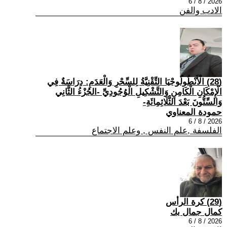
2026 / 8 / 6
الادب والفن
(28) الْأَنْطُولُوجْيَا التِّقْنِيَّةُ لِلسِّحْرِ وَالْعَدَمِ: دِرَاسَةٌ فِي
الْإِمْكَانِ الْكَامِنِ وَالتَّشْكِيلِ الْوُجُودِيِّ -الجُزْءُ الثَّانِي
وَالسِّتُّونَ بَعْدَ الثَّلَاثِمِائَةِ-
حمودة المعناوي
2026 / 8 / 6
الفلسفة ,علم النفس , وعلم الاجتماع
(29) كرة الرأس
كمال جمال بك
2026 / 8 / 6