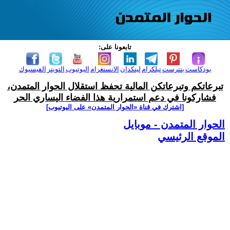
تابعونا على:
بودكاست
بنترست
تيلكرام
لينكدإن
الانستغرام
اليوتيوب
التويتر
الفيسبوك
تبرعاتكم وتبرعاتكن المالية تحفظ استقلال الحوار المتمدن،
فشاركونا في دعم استمرارية هذا الفضاء اليساري الحر
[اشترك في قناة ‫«الحوار المتمدن» على اليوتيوب]
الحوار المتمدن - موبايل
الموقع الرئيسي