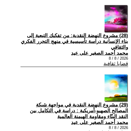
(28) مشروع النهضة النقدية: من تفكيك التبعية إلى
بناء الإنسانية دراسة تأسيسية في منهج التحرر الفكري
والثقافي
محمد أحمد الصغير على عيد
2026 / 8 / 8
قضايا ثقافية
(29) مشروع النهضة النقدية في مواجهة شبكة
المصالح الصهيو-أمريكية : دراسة في التكامل بين
النقد البنّاء ومقاومة الهيمنة العالمية
محمد أحمد الصغير على عيد
2026 / 8 / 8