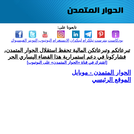
تابعونا على:
بودكاست
بنترست
تيلكرام
لينكدإن
الانستغرام
اليوتيوب
التويتر
الفيسبوك
تبرعاتكم وتبرعاتكن المالية تحفظ استقلال الحوار المتمدن،
فشاركونا في دعم استمرارية هذا الفضاء اليساري الحر
[اشترك في قناة ‫«الحوار المتمدن» على اليوتيوب]
الحوار المتمدن - موبايل
الموقع الرئيسي