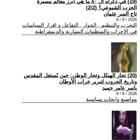
(19) في ذكراه ال ٨٠ ما هي أبرز معالم مسيرة
الحزب الشيوعي؟ (2/2)
تاج السر عثمان
2026 / 8 / 8
التحزب والتنظيم , الحوار , التفاعل و اقرار السياسات
في الاحزاب والمنظمات اليسارية والديمقراطية
(20) تجار الهيكل وتجار الوطن: حين يُستغل المقدس
وتاريخ الحروب لتبرير خراب الأوطان
ياسر عامر حميد
2026 / 8 / 8
مواضيع وابحاث سياسية