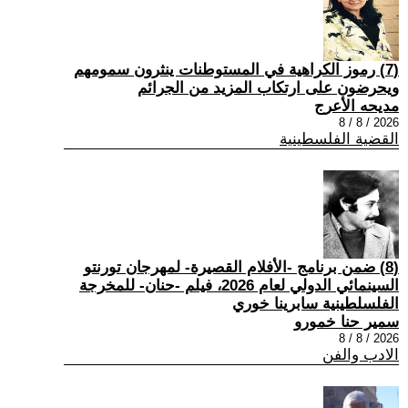
(7) رموز الكراهية في المستوطنات ينثرون سمومهم
ويحرضون على ارتكاب المزيد من الجرائم
مديحه الأعرج
2026 / 8 / 8
القضية الفلسطينية
(8) ضمن برنامج -الأفلام القصيرة- لمهرجان تورنتو
السينمائي الدولي لعام 2026، فيلم -حنان- للمخرجة
الفلسلطينية سابرينا خوري
سمير حنا خمورو
2026 / 8 / 8
الادب والفن