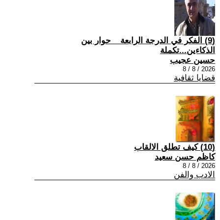
(9) الفكر في الدرجة الرابعة _ حوار بين
الذكاءين...تكملة
حسين عجيب
2026 / 8 / 8
قضايا ثقافية
(10) كيف تطلق الالقاب
كاظم حسن سعيد
2026 / 8 / 8
الادب والفن