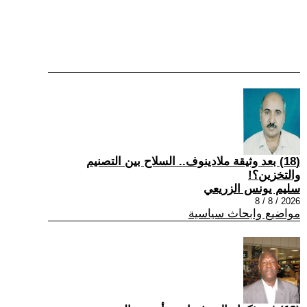
(18) بعد وثيقة ملادينوف.. السلاح بين التصنيم
والتخزين؟!
سليم يونس الزريعي
2026 / 8 / 8
مواضيع وابحاث سياسية