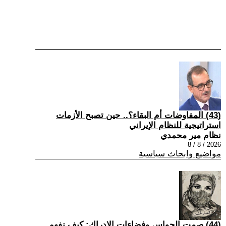
(43) المفاوضات أم البقاء؟.. حين تصبح الأزمات
استراتيجية للنظام الإيراني
نظام مير محمدي
2026 / 8 / 8
مواضيع وابحاث سياسية
(44) صمت الحواس وفضاءات الإدراك: كيف نفهم