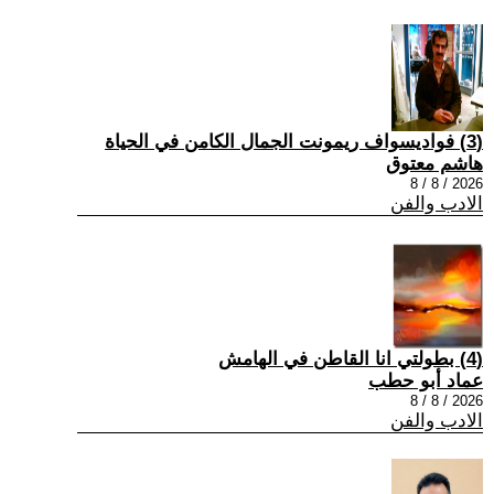
(3) فواديسواف ريمونت الجمال الكامن في الحياة
هاشم معتوق
2026 / 8 / 8
الادب والفن
(4) بطولتي انا القاطن في الهامش
عماد أبو حطب
2026 / 8 / 8
الادب والفن