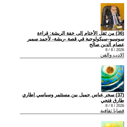
(36) من ثقل الأختام إلى خفة الريشة: قراءة
سوسيو–سيكولوجية في قصة -ريشة- لأحمد سمير
عصام الدين صالح
2026 / 8 / 8
الادب والفن
(37) سحر عباس جميل بين مستثمر وسياسي اطاري
طارق فتحي
2026 / 8 / 8
قضايا ثقافية