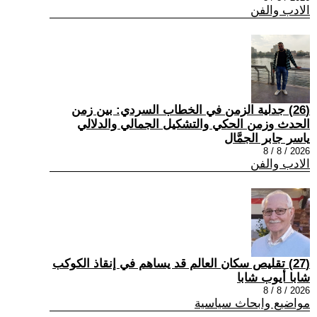
الادب والفن
(26) جدلية الزمن في الخطاب السردي: بين زمن
الحدث وزمن الحكي والتشكيل الجمالي والدلالي
ياسر جابر الجمَّال
2026 / 8 / 8
الادب والفن
(27) تقليص سكان العالم قد يساهم في إنقاذ الكوكب
شابا أيوب شابا
2026 / 8 / 8
مواضيع وابحاث سياسية