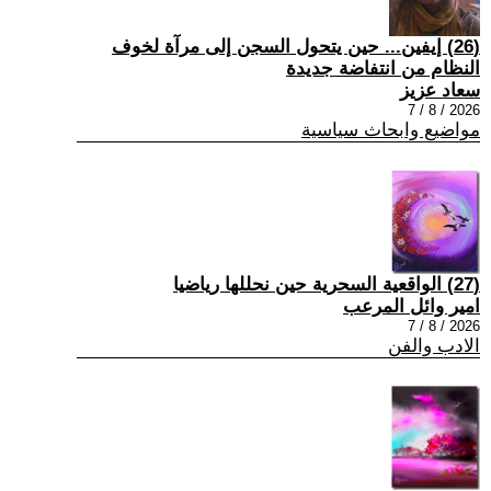
(26) إيفين... حين يتحول السجن إلى مرآة لخوف
النظام من انتفاضة جديدة
سعاد عزيز
2026 / 8 / 7
مواضيع وابحاث سياسية
(27) الواقعية السحرية حين نحللها رياضيا
امير وائل المرعب
2026 / 8 / 7
الادب والفن