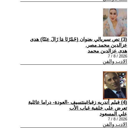
(3) نص سيريالي بعنوان (خَمْرُنَا مَا زَالَ عِنَبًا) هدى
عزالدين محمد.مصر.
هدى عزالدين محمد
2026 / 8 / 7
الادب والفن
(4) فيلم أندريه زفياغينتسيف -العودة- دراما عائلية
تعرض على خلفية غياب الأب
علي المسعود
2026 / 8 / 7
الادب والفن