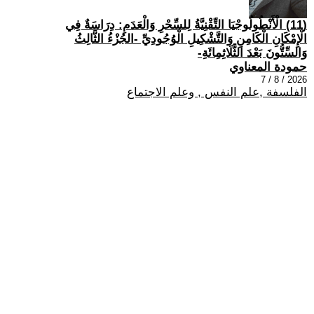
(11) الْأَنْطُولُوجْيَا التِّقْنِيَّةُ لِلسِّحْرِ وَالْعَدَمِ: دِرَاسَةٌ فِي
الْإِمْكَانِ الْكَامِنِ وَالتَّشْكِيلِ الْوُجُودِيِّ -الجُزْءُ الثَّالِثُ
وَالسِّتُّونَ بَعْدَ الثَّلَاثِمِائَةِ-
حمودة المعناوي
2026 / 8 / 7
الفلسفة ,علم النفس , وعلم الاجتماع