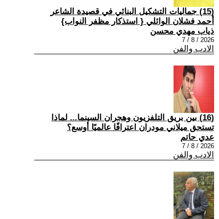
(15) جماليات التشكيل البنائي في قصيدة الشاعر
أحمد فشلان الوائلي { استذكار مظفر النواب}
ذياب مهدي محسن
2026 / 8 / 7
الادب والفن
(16) بين بريق التلفزيون وهجران السينما... لماذا
تستحق ميلاني مودران اعترافًا عالميًا أوسع؟
عدي حاتم
2026 / 8 / 7
الادب والفن