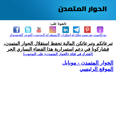
تابعونا على:
بودكاست
بنترست
تيلكرام
لينكدإن
الانستغرام
اليوتيوب
التويتر
الفيسبوك
تبرعاتكم وتبرعاتكن المالية تحفظ استقلال الحوار المتمدن،
فشاركونا في دعم استمرارية هذا الفضاء اليساري الحر
[اشترك في قناة ‫«الحوار المتمدن» على اليوتيوب]
الحوار المتمدن - موبايل
الموقع الرئيسي