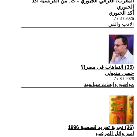
المغرب/ الغزالي الجبوري - ت: من الفرنسية أكد
الجبوري
أكد الجبوري
2026 / 8 / 7
الادب والفن
(35) التفاهات فى مصر!؟
حسن مدبولى
2026 / 8 / 7
مواضيع وابحاث سياسية
(36) تجربة تجريد قصصية 1996
امير وائل المرعب