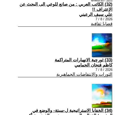
(32) الكاتب العربي : من صانع للوعي الى البحث عن
الإعتراف !!
علي سيف الرعيني
2026 / 8 / 7
قضايا ثقافية
(33) ثورچية الانهيارات المتراكمة
كاظم فنجان الحمامي
2026 / 8 / 7
الثورات والانتفاضات الجماهيرية
(34) الخفايا الاستراتيجية ل-سبتة- والوضع في