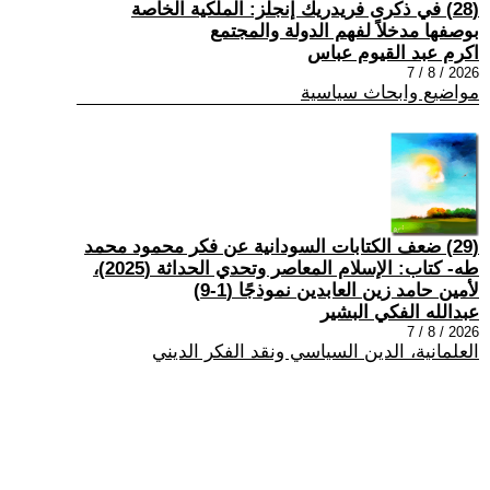
(28) في ذكرى فريدريك إنجلز: الملكية الخاصة
بوصفها مدخلاً لفهم الدولة والمجتمع
اكرم عبد القيوم عباس
2026 / 8 / 7
مواضيع وابحاث سياسية
(29) ضعف الكتابات السودانية عن فكر محمود محمد
طه- كتاب: الإسلام المعاصر وتحدي الحداثة (2025)،
لأمين حامد زين العابدين نموذجًا (1-9)
عبدالله الفكي البشير
2026 / 8 / 7
العلمانية، الدين السياسي ونقد الفكر الديني