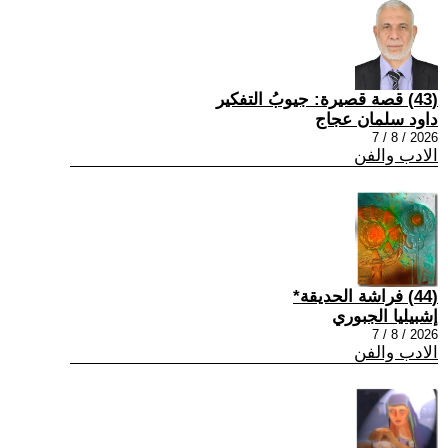
(43) قصة قصيرة: جيوبُ التفكير
داود سلمان عجاج
2026 / 8 / 7
الادب والفن
(44) فراشة الحديقة*
إشبيليا الجبوري
2026 / 8 / 7
الادب والفن