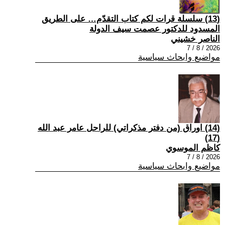
(13) سلسلة قرات لكم كتاب التقدّم… على الطريق
المسدود للدكتور عصمت سيف الدولة
الناصر خشيني
2026 / 8 / 7
مواضيع وابحاث سياسية
(14) اوراق (من دفتر مذكراتي) للراحل عامر عبد الله
(17)
كاظم الموسوي
2026 / 8 / 7
مواضيع وابحاث سياسية