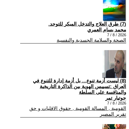
(7) طرق العلاج والتدخل المبكر للتوحد.
محمد بسام العمري
2026 / 8 / 7
الصحة والسلامة الجسدية والنفسية
(8) ليست أزمة تنوع... بل أزمة إدارة للتنوع في
العراق :تسييس الهوية بين الذاكرة التاريخية
والمنافسة على السلطة
جوتيار تمر
2026 / 8 / 7
القومية , المسالة القومية , حقوق الاقليات و حق
تقرير المصير