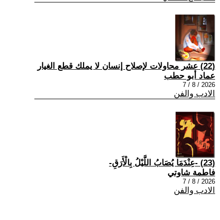
(22) عشر محاولات لإصلاح إنسان لا يملك قطع الغيار
عماد أبو حطب
2026 / 8 / 7
الادب والفن
(23) -عِنْدَمَا يُصَابُ اللَّيْلُ بِالْأَرَقِ-
فاطمة شاوتي
2026 / 8 / 7
الادب والفن