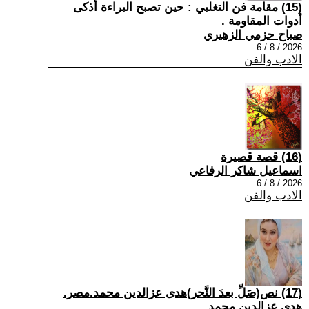
(15) مقامة فن التغلبي : حين تصبح البراءة أذكى
أدوات المقاومة .
صباح حزمي الزهيري
2026 / 8 / 6
الادب والفن
(16) قصة قصيرة
اسماعيل شاكر الرفاعي
2026 / 8 / 6
الادب والفن
(17) نص(صَلِّ بعدَ النَّحر)هدى عزالدين محمد.مصر.
هدى عزالدين محمد