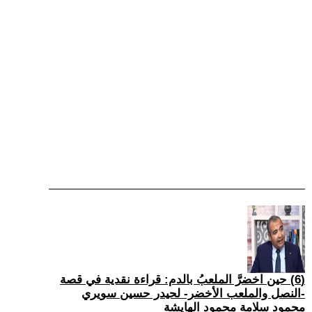
(6) حين اخضرَّ الملعبُ بالدم: قراءة نقدية في قصة
-النصل والملعب الأخضر- لحيدر حسين سويري
محمود سلامة محمود الهايشة