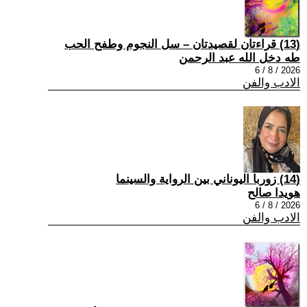
(13) قراءتان لقصيدتان – سل النجوم وطفح الحب
طه دخل الله عبد الرحمن
2026 / 8 / 6
الادب والفن
(14) زوربا اليوناني بين الرواية والسينما
هويدا صالح
2026 / 8 / 6
الادب والفن