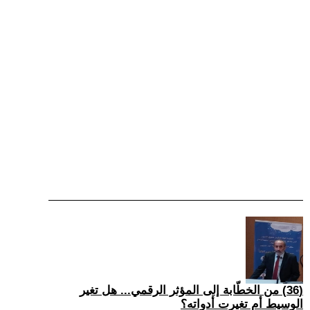
(36) من الخطّابة إلى المؤثر الرقمي... هل تغير
الوسيط أم تغيرت أدواته؟