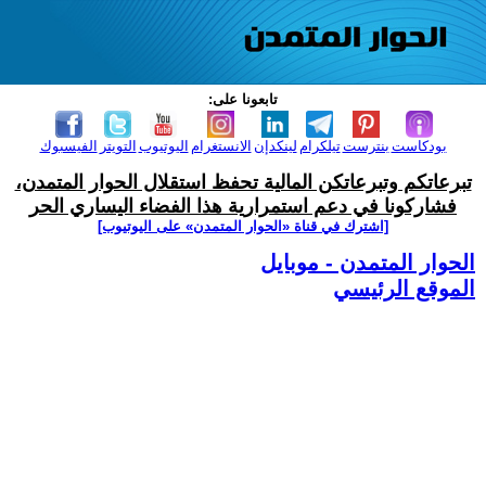
تابعونا على:
بودكاست
بنترست
تيلكرام
لينكدإن
الانستغرام
اليوتيوب
التويتر
الفيسبوك
تبرعاتكم وتبرعاتكن المالية تحفظ استقلال الحوار المتمدن،
فشاركونا في دعم استمرارية هذا الفضاء اليساري الحر
[اشترك في قناة ‫«الحوار المتمدن» على اليوتيوب]
الحوار المتمدن - موبايل
الموقع الرئيسي