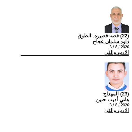
(22) قصة قصيرة: الطوق
داود سلمان عجاج
2026 / 8 / 6
الادب والفن
(23) المهداج
هاني أديب حنين
2026 / 8 / 6
الادب والفن