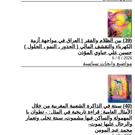
(39) بين الظلام والفقر | العراق في مواجهة أزمة
الكهرباء والتقشف المالي ( الجذور ، النمو ، الحلول )
حسين علي حياوي المؤذن
2026 / 8 / 6
مواضيع وابحاث سياسية
(40) سبتة في الذاكرة الشعبية المغربية من خلال
الأمثال العامية: قراءة تاريخية في المثل: - تطوان يا
المهمولة والساكن فيها مشموت، سبتة تخلى وتعمار
والرجال عليها تموت-
محمد عبد المومن