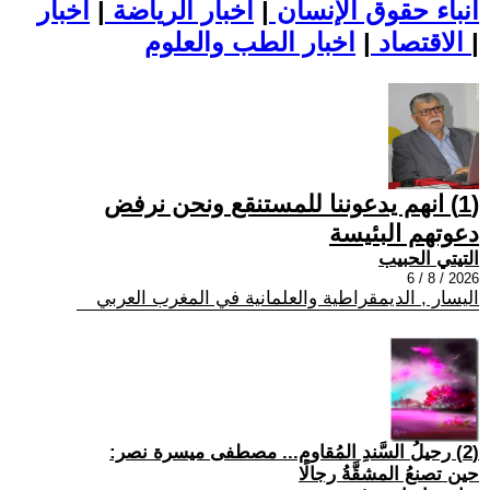
أنباء حقوق الإنسان
|
اخبار الرياضة
|
اخبار
|
اخبار الطب والعلوم
الاقتصاد
|
(1) انهم يدعوننا للمستنقع ونحن نرفض
دعوتهم البئيسة
التيتي الحبيب
2026 / 8 / 6
اليسار , الديمقراطية والعلمانية في المغرب العربي
(2) رحيلُ السَّندِ المُقاوم... مصطفى ميسرة نصر:
حين تصنعُ المشقَّةُ رجالًا