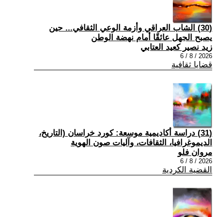
(30) الشاب العراقي وأزمة الوعي الثقافي... حين
يصبح الجهل عائقًا أمام نهضة الوطن
زيد نصير كعيد العتابي
2026 / 8 / 6
قضايا ثقافية
(31) دراسة أكاديمية موسعة: كورد خراسان (التاريخ،
الديموغرافيا، الثقافات، وآليات صون الهوية
مروان فلو
2026 / 8 / 6
القضية الكردية