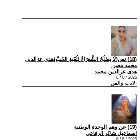
(18) نص(لَا يَصْلُحُ الشُّعَرَاءُ لِلُعْبَةِ الحُبِّ)هدى عزالدين
محمد.مصر.
هدى عزالدين محمد
2026 / 8 / 6
الادب والفن
(19) عن وهم الوحدة الوطنية
اسماعيل شاكر الرفاعي
2026 / 8 / 6