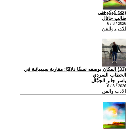
(32) كوكوختي
طالب جانال
2026 / 8 / 6
الادب والفن
(33) المكان بوصفه نسقًا دلاليًا: مقاربة سيميائية في
الخطاب السردي
ياسر جابر الجمَّال
2026 / 8 / 6
الادب والفن