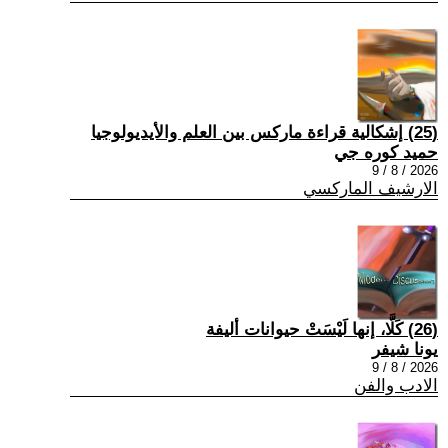
(25) إشكالية قراءة ماركس بين العلم والأيديولوجيا
حميد كوره جي
2026 / 8 / 9
الارشيف الماركسي
(26) كَلَّا، إنها لَيْسَتْ حيوانات أليفة
يونا شيفر
2026 / 8 / 9
الادب والفن