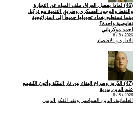
(46) لماذا يفصل العراق ملف المياه عن التجارة
والنفط والوجود العسكري وطريق التنمية مع تركيا،
بينما تستطيع بغداد تحويلها جميعاً إلى استراتيجية
تفاوضية واحدة؟
احمد موكرياني
2026 / 8 / 8
الادارة و الاقتصاد
(47) الدّروز وصراع البقاء بين نار السّنّة وأتون التّشييع
علم الدين بدرية
2026 / 8 / 8
العلمانية، الدين السياسي ونقد الفكر الديني