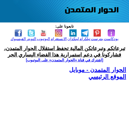
تابعونا على:
بودكاست
بنترست
تيلكرام
لينكدإن
الانستغرام
اليوتيوب
التويتر
الفيسبوك
تبرعاتكم وتبرعاتكن المالية تحفظ استقلال الحوار المتمدن،
فشاركونا في دعم استمرارية هذا الفضاء اليساري الحر
[اشترك في قناة ‫«الحوار المتمدن» على اليوتيوب]
الحوار المتمدن - موبايل
الموقع الرئيسي