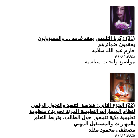
(21) زكريا التلمس يفقد قدمه ... والمسؤولون
يفقدون ضمائرهم
حازم عبد الله سلامة
2026 / 8 / 9
مواضيع وابحاث سياسية
(22) الجزء الثاني: هندسة التنفيذ والتحول الرقمي
لنظام المسارات التعليمية المرنة نحو بناء منظومة
تعليمية ذكية تتمحور حول الطالب، وتربط التعلم
بالمهارات والمستقبل المهني
مصطفى محمود مقلد
2026 / 8 / 9