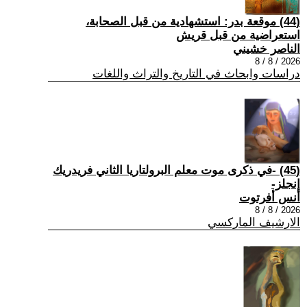
(44) موقعة بدر: استشهادية من قبل الصحابة،
استعراضية من قبل قريش
الناصر خشيني
2026 / 8 / 8
دراسات وابحاث في التاريخ والتراث واللغات
(45) -في ذكرى موت معلم البرولتاريا الثاني فريدريك
إنجلز-
أنس أفرتوت
2026 / 8 / 8
الارشيف الماركسي