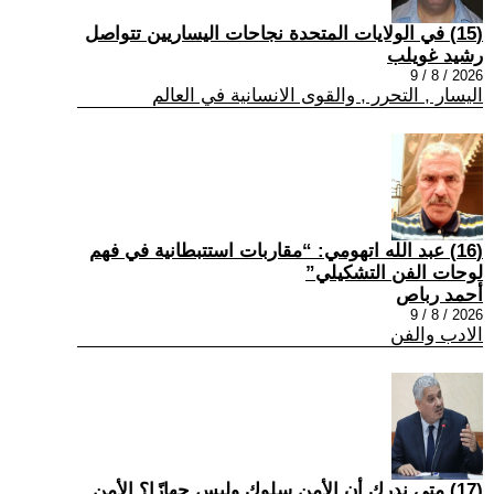
(15) في الولايات المتحدة نجاحات اليساريين تتواصل
رشيد غويلب
2026 / 8 / 9
اليسار , التحرر , والقوى الانسانية في العالم
(16) عبد الله اتهومي: “مقاربات استتبطانية في فهم
لوحات الفن التشكيلي”
أحمد رباص
2026 / 8 / 9
الادب والفن
(17) متى ندرك أن الأمن سلوك وليس جهازًا؟ الأمن