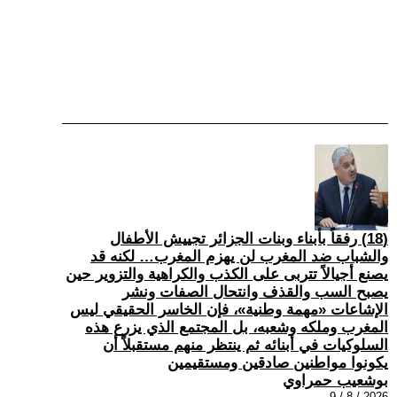
(18) رفقاً بأبناء وبنات الجزائر تجييش الأطفال
والشباب ضد المغرب لن يهزم المغرب… لكنه قد
يصنع أجيالاً تتربى على الكذب والكراهية والتزوير حين
يصبح السب والقذف وانتحال الصفات ونشر
الإشاعات «مهمة وطنية»، فإن الخاسر الحقيقي ليس
المغرب وملكه وشعبه، بل المجتمع الذي يزرع هذه
السلوكيات في أبنائه ثم ينتظر منهم مستقبلاً أن
يكونوا مواطنين صادقين ومستقيمين
بوشعيب حمراوي
2026 / 8 / 9