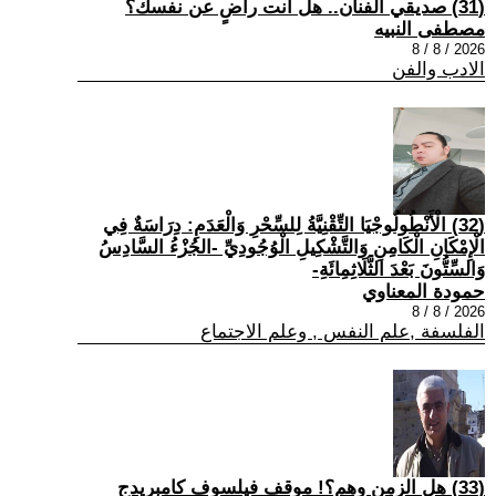
(31) صديقي الفنان.. هل أنت راضٍ عن نفسك؟
مصطفى النبيه
2026 / 8 / 8
الادب والفن
(32) الْأَنْطُولُوجْيَا التِّقْنِيَّةُ لِلسِّحْرِ وَالْعَدَمِ: دِرَاسَةٌ فِي
الْإِمْكَانِ الْكَامِنِ وَالتَّشْكِيلِ الْوُجُودِيِّ -الجُزْءُ السَّادِسُ
وَالسِّتُّونَ بَعْدَ الثَّلَاثِمِائَةِ-
حمودة المعناوي
2026 / 8 / 8
الفلسفة ,علم النفس , وعلم الاجتماع
(33) هل الزمن وهم؟! موقف فيلسوف كامبريدج