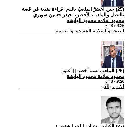
(25) حين اخضرَّ الملعبُ بالدم: قراءة نقدية في قصة
-النصل والملعب الأخضر- لحيدر حسين سويري
محمود سلامة محمود الهايشة
2026 / 8 / 6
الصحة والسلامة الجسدية والنفسية
(26) الملعب لسه أخضر || أغنية
محمود سلامة محمود الهايشة
2026 / 8 / 6
الادب والفن
(27) الكتابة : وغياب اللذة الخفية !!