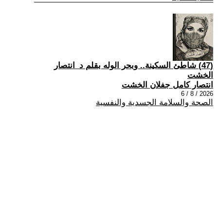
(47) شاطئ السكينة.. وبحر الوله بقلم د_انتصار
الخشت
انتصار كامل جفلان الخشت
2026 / 8 / 6
الصحة والسلامة الجسدية والنفسية