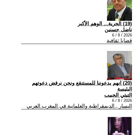
(19) الحرية... الوهم الأكبر
ناضل حسنين
2026 / 8 / 6
قضايا ثقافية
(20) انهم يدعوننا للمستنقع ونحن نرفض دعوتهم
البئيسة
التيتي الحبيب
2026 / 8 / 6
اليسار , الديمقراطية والعلمانية في المغرب العربي