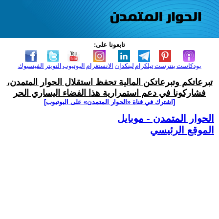
تابعونا على:
بودكاست
بنترست
تيلكرام
لينكدإن
الانستغرام
اليوتيوب
التويتر
الفيسبوك
تبرعاتكم وتبرعاتكن المالية تحفظ استقلال الحوار المتمدن،
فشاركونا في دعم استمرارية هذا الفضاء اليساري الحر
[اشترك في قناة ‫«الحوار المتمدن» على اليوتيوب]
الحوار المتمدن - موبايل
الموقع الرئيسي