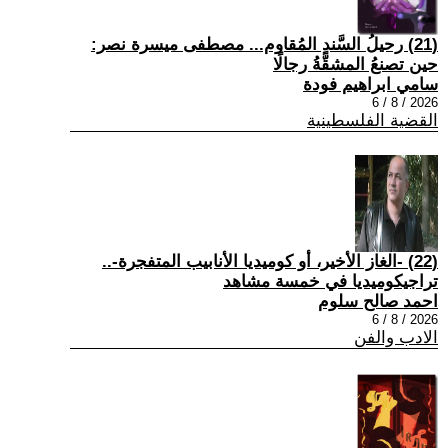
(21) رحيلُ السَّندِ المُقاوم... مصطفى ميسرة نصر:
حين تصنعُ المشقَّةُ رجالًا
سامي ابراهيم فودة
2026 / 8 / 6
القضية الفلسطينية
(22) -الغاز الأخير، أو كوميديا الأنابيب المتفجرة-..
تراجيكوميديا في خمسة مشاهد
احمد صالح سلوم
2026 / 8 / 6
الادب والفن