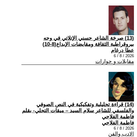
(13) صرخة الشاعر حسني الإتلاتي في وجه
بيروقراطية الثقافة ومقايضات الإبداع(8-10)
عطا درغام
2026 / 8 / 6
مقابلات و حوارات
(14) قراءة تحليلية وتفكيكية في النص الصوفي
والفلسفي للشاعر سلام السيد – ميقات التجلي- بقلم
فاطمة الفلاحي
فاطمة الفلاحي
2026 / 8 / 6
الادب والفن