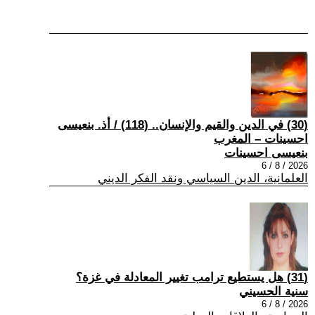
(30) في الدين والقيم والإنسان.. (118) / أذ. بنعيسى
احسينات – المغرب
بنعيسى احسينات
2026 / 8 / 6
العلمانية، الدين السياسي ونقد الفكر الديني
(31) هل يستطيع ترامب تغيير المعادلة في غزة؟
سنية الحسيني
2026 / 8 / 6