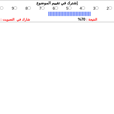
إشترك في تقييم الموضوع
9
8
7
6
5
4
3
2
70%
النتيجة :
شارك في التصويت :