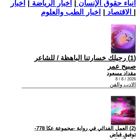
أنباء حقوق الإنسان
|
اخبار الرياضة
|
اخبار
|
اخبار الطب والعلوم
الاقتصاد
|
(1) رحيلك خسارتنا الباهظة / للشاعر
صبيح عمر
مقداد مسعود
2026 / 8 / 8
الادب والفن
(2) العمل الفدائي في رواية -مجموعة عكا 778-
توفيق فياض