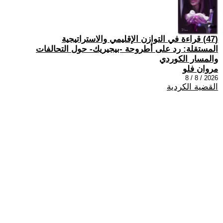
(47) قراءة في التوازن الإقليمي والاستراتيجية
المستقلة: رد على أطروحة -بيجيريك- حول التحالفات
والمسار الكوردي
مروان فلو
2026 / 8 / 8
القضية الكردية