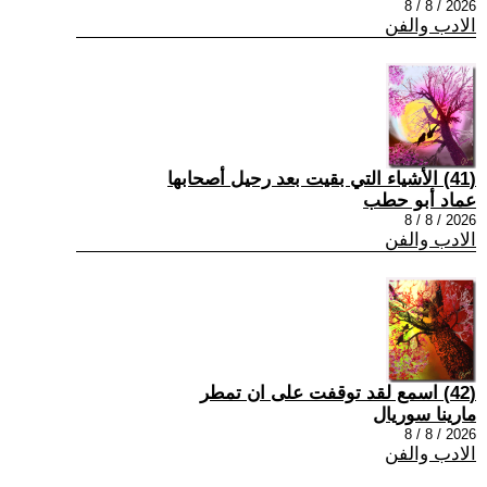
2026 / 8 / 8
الادب والفن
(41) الأشياء التي بقيت بعد رحيل أصحابها
عماد أبو حطب
2026 / 8 / 8
الادب والفن
(42) اسمع لقد توقفت على ان تمطر
مارينا سوريال
2026 / 8 / 8
الادب والفن