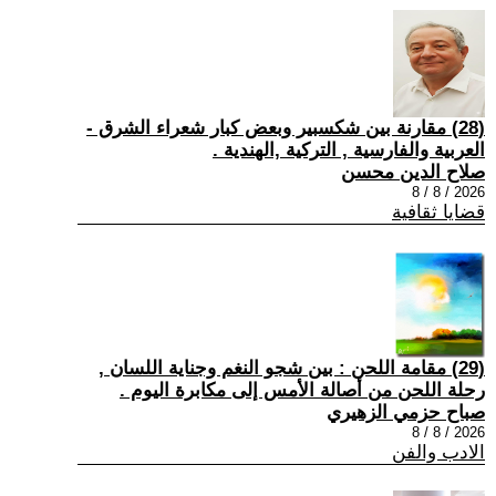
(28) مقارنة بين شكسبير وبعض كبار شعراء الشرق -
العربية والفارسية , التركية ,الهندية .
صلاح الدين محسن
2026 / 8 / 8
قضايا ثقافية
(29) مقامة اللحن : بين شجو النغم وجناية اللسان ,
رحلة اللحن من أصالة الأمس إلى مكابرة اليوم .
صباح حزمي الزهيري
2026 / 8 / 8
الادب والفن