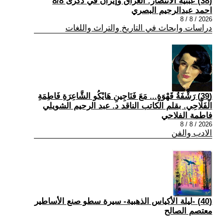
(38) عبثية الانتصار: العراق وإيران في ذكرى 8/8
احمد عبدالرحيم البصري
2026 / 8 / 8
دراسات وابحاث في التاريخ والتراث واللغات
(39) رَشْفَةُ قَهْوَةٍ... مَعَ فَنَاجِينِ هَايْكُو الشَّاعِرَةِ فَاطِمَةِ
الْفَلَّاحِي. بقلم الكاتب الناقد د. عبد الرحيم الشويلي
فاطمة الفلاحي
2026 / 8 / 8
الادب والفن
(40) -ليلة الأكياس الذهبية- سيرة سطو صنع الأساطير
معتصم الصالح