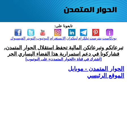
تابعونا على:
بودكاست
بنترست
تيلكرام
لينكدإن
الانستغرام
اليوتيوب
التويتر
الفيسبوك
تبرعاتكم وتبرعاتكن المالية تحفظ استقلال الحوار المتمدن،
فشاركونا في دعم استمرارية هذا الفضاء اليساري الحر
[اشترك في قناة ‫«الحوار المتمدن» على اليوتيوب]
الحوار المتمدن - موبايل
الموقع الرئيسي