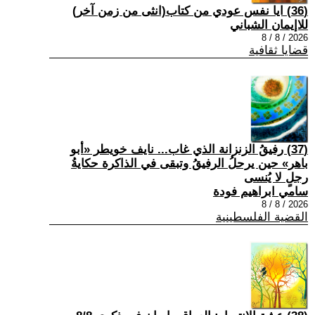
(36) ايا نفس عودي من كتاب(انثى من زمن آخر)
للاإيمان الشباني
2026 / 8 / 8
قضايا ثقافية
(37) رفيقُ الزنزانة الذي غاب... نايف خويطر «أبو
باهر» حين يرحلُ الرفيقُ وتبقى في الذاكرة حكايةُ
رجلٍ لا يُنسى
سامي ابراهيم فودة
2026 / 8 / 8
القضية الفلسطينية