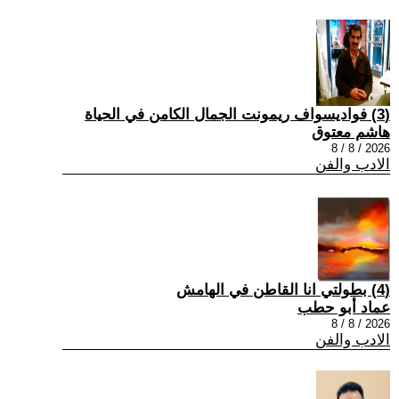
(3) فواديسواف ريمونت الجمال الكامن في الحياة
هاشم معتوق
2026 / 8 / 8
الادب والفن
(4) بطولتي انا القاطن في الهامش
عماد أبو حطب
2026 / 8 / 8
الادب والفن