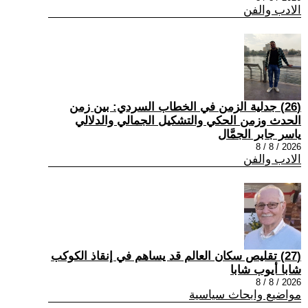
الادب والفن
(26) جدلية الزمن في الخطاب السردي: بين زمن
الحدث وزمن الحكي والتشكيل الجمالي والدلالي
ياسر جابر الجمَّال
2026 / 8 / 8
الادب والفن
(27) تقليص سكان العالم قد يساهم في إنقاذ الكوكب
شابا أيوب شابا
2026 / 8 / 8
مواضيع وابحاث سياسية