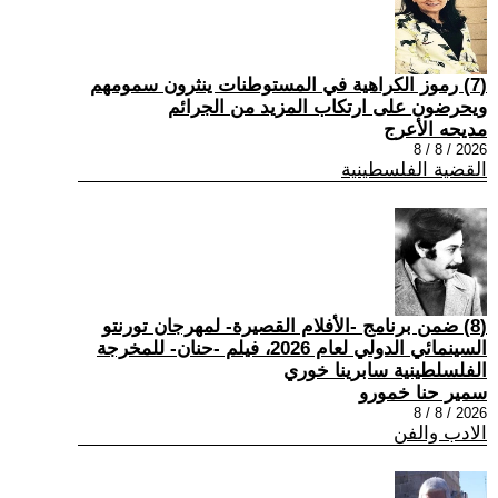
(7) رموز الكراهية في المستوطنات ينثرون سمومهم
ويحرضون على ارتكاب المزيد من الجرائم
مديحه الأعرج
2026 / 8 / 8
القضية الفلسطينية
(8) ضمن برنامج -الأفلام القصيرة- لمهرجان تورنتو
السينمائي الدولي لعام 2026، فيلم -حنان- للمخرجة
الفلسلطينية سابرينا خوري
سمير حنا خمورو
2026 / 8 / 8
الادب والفن