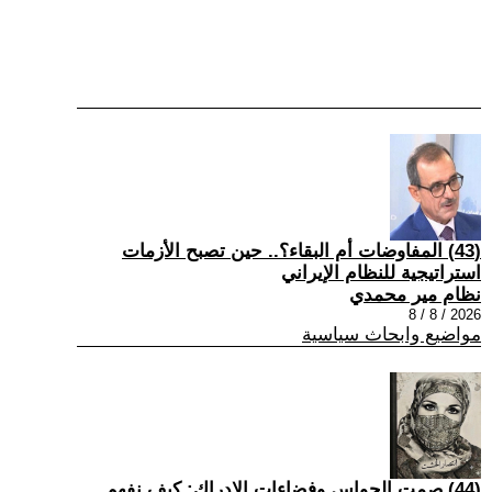
(43) المفاوضات أم البقاء؟.. حين تصبح الأزمات
استراتيجية للنظام الإيراني
نظام مير محمدي
2026 / 8 / 8
مواضيع وابحاث سياسية
(44) صمت الحواس وفضاءات الإدراك: كيف نفهم