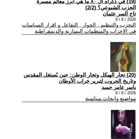
(19) في ذكراه ال ٨٠ ما هي أبرز معالم مسيرة
الحزب الشيوعي؟ (2/2)
تاج السر عثمان
2026 / 8 / 8
التحزب والتنظيم , الحوار , التفاعل و اقرار السياسات
في الاحزاب والمنظمات اليسارية والديمقراطية
(20) تجار الهيكل وتجار الوطن: حين يُستغل المقدس
وتاريخ الحروب لتبرير خراب الأوطان
ياسر عامر حميد
2026 / 8 / 8
مواضيع وابحاث سياسية