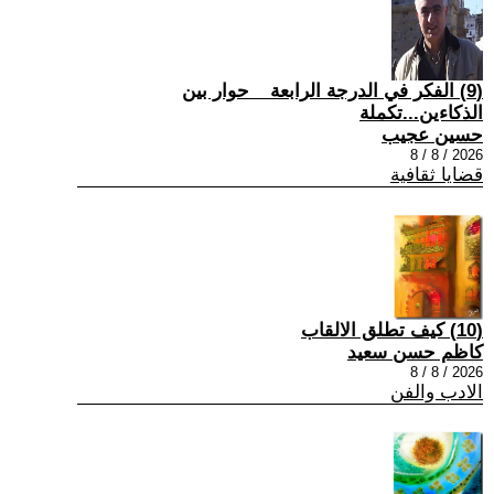
(9) الفكر في الدرجة الرابعة _ حوار بين
الذكاءين...تكملة
حسين عجيب
2026 / 8 / 8
قضايا ثقافية
(10) كيف تطلق الالقاب
كاظم حسن سعيد
2026 / 8 / 8
الادب والفن