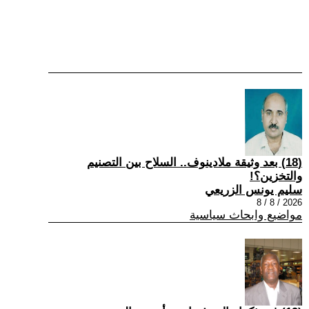
(18) بعد وثيقة ملادينوف.. السلاح بين التصنيم
والتخزين؟!
سليم يونس الزريعي
2026 / 8 / 8
مواضيع وابحاث سياسية