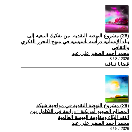
(28) مشروع النهضة النقدية: من تفكيك التبعية إلى
بناء الإنسانية دراسة تأسيسية في منهج التحرر الفكري
والثقافي
محمد أحمد الصغير على عيد
2026 / 8 / 8
قضايا ثقافية
(29) مشروع النهضة النقدية في مواجهة شبكة
المصالح الصهيو-أمريكية : دراسة في التكامل بين
النقد البنّاء ومقاومة الهيمنة العالمية
محمد أحمد الصغير على عيد
2026 / 8 / 8