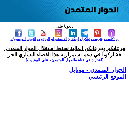
تابعونا على:
بودكاست
بنترست
تيلكرام
لينكدإن
الانستغرام
اليوتيوب
التويتر
الفيسبوك
تبرعاتكم وتبرعاتكن المالية تحفظ استقلال الحوار المتمدن،
فشاركونا في دعم استمرارية هذا الفضاء اليساري الحر
[اشترك في قناة ‫«الحوار المتمدن» على اليوتيوب]
الحوار المتمدن - موبايل
الموقع الرئيسي