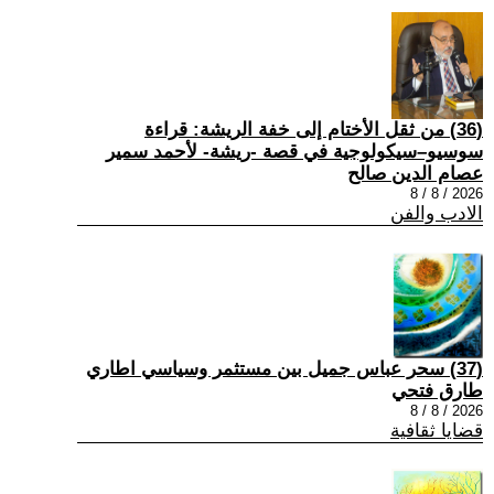
(36) من ثقل الأختام إلى خفة الريشة: قراءة
سوسيو–سيكولوجية في قصة -ريشة- لأحمد سمير
عصام الدين صالح
2026 / 8 / 8
الادب والفن
(37) سحر عباس جميل بين مستثمر وسياسي اطاري
طارق فتحي
2026 / 8 / 8
قضايا ثقافية