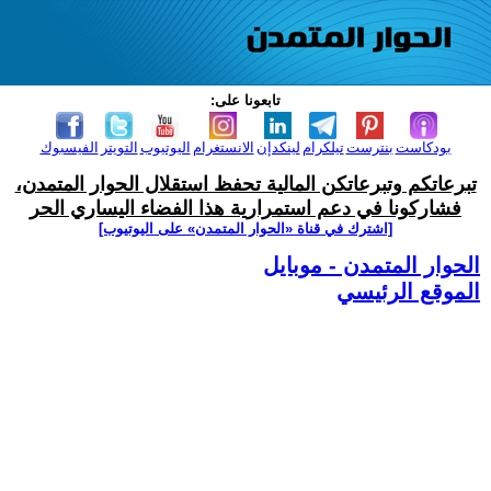
تابعونا على:
بودكاست
بنترست
تيلكرام
لينكدإن
الانستغرام
اليوتيوب
التويتر
الفيسبوك
تبرعاتكم وتبرعاتكن المالية تحفظ استقلال الحوار المتمدن،
فشاركونا في دعم استمرارية هذا الفضاء اليساري الحر
[اشترك في قناة ‫«الحوار المتمدن» على اليوتيوب]
الحوار المتمدن - موبايل
الموقع الرئيسي