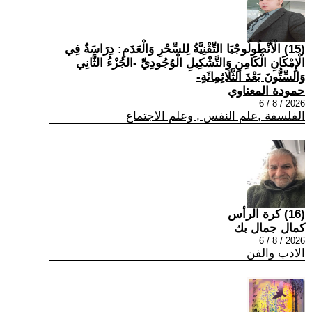
(15) الْأَنْطُولُوجْيَا التِّقْنِيَّةُ لِلسِّحْرِ وَالْعَدَمِ: دِرَاسَةٌ فِي
الْإِمْكَانِ الْكَامِنِ وَالتَّشْكِيلِ الْوُجُودِيِّ -الجُزْءُ الثَّانِي
وَالسِّتُّونَ بَعْدَ الثَّلَاثِمِائَةِ-
حمودة المعناوي
2026 / 8 / 6
الفلسفة ,علم النفس , وعلم الاجتماع
(16) كرة الرأس
كمال جمال بك
2026 / 8 / 6
الادب والفن