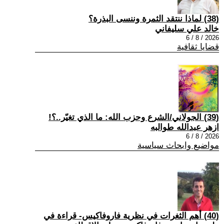
(38) لماذا ننتقد الثمرة وننسى البذرة؟
خالد علي سليفاني
2026 / 8 / 6
قضايا ثقافية
(39) الجولاني/الشرع وحزب الله: ما الذي تغيّر..؟!
ازهر عبدالله طوالبه
2026 / 8 / 6
مواضيع وابحاث سياسية
(40) أهم الثغرات في نظرية فاروفاكيس- قراءة في