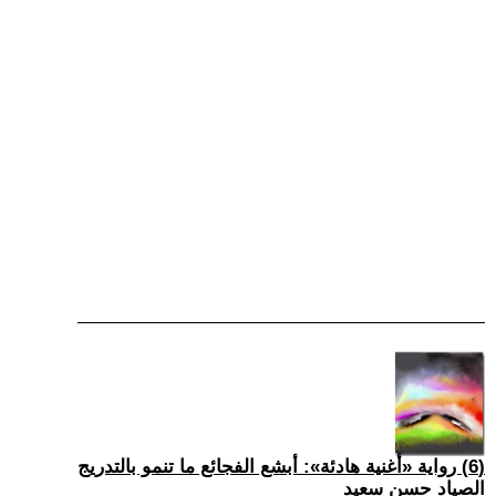
(6) رواية «أغنية هادئة»: أبشع الفجائع ما تنمو بالتدريج
الصياد حسن سعيد