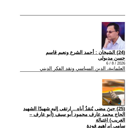
(24) الشيخان : أحمد الشرع ونعيم قاسم
حسن مدبولى
2026 / 8 / 6
العلمانية، الدين السياسي ونقد الفكر الديني
(25) حينَ مضى يُنقذُ أباه... ارتقى إليه شهيدًا الشهيد
الحاج محمد عارف محمود أبو سيف (أبو عارف –
الغريب) اغتيالة
سامي ابراهيم فودة