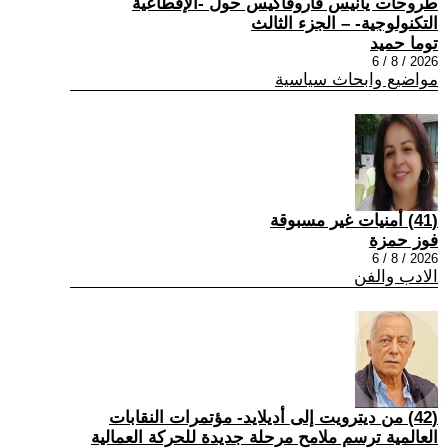
طروحات يانيس فاروفاكيس حول -الإقطاعية
التكنولوجية- – الجزء الثالث
توما حميد
2026 / 8 / 6
مواضيع وابحاث سياسية
(41) أمنيات غير مسبوقة
فوز حمزة
2026 / 8 / 6
الادب والفن
(42) من ديترويت إلى أديلايد- مؤتمرات النقابات
العالمية ترسم ملامح مرحلة جديدة للحركة العمالية