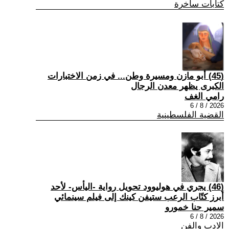
كتابات ساخرة
(45) أبو مازن ومسيرة وطن... في زمن الاختبارات
الكبرى يظهر معدن الرجال
رامي الغف
2026 / 8 / 6
القضية الفلسطينية
(46) يجري في هوليوود تحويل رواية -اليأس- لأحد
أبرز كتّاب الرعب ستيفن كينك إلى فيلم سينمائي
سمير حنا خمورو
2026 / 8 / 6
الادب والفن