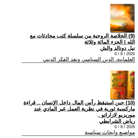
(9) الخلاصة الروحية من سلسلة كتب محادثات مع
الله | الجزء المائة وثلاثة
نيل دونالد والش
2026 / 8 / 6
العلمانية، الدين السياسي ونقد الفكر الديني
(10) حين استيقظ رأس المال داخل الإنسان .. قراءة
ماركسية ثورية في نظرية العمل غير المادي عند
موريزيو لازاراتو .
رياض الشرايطي
2026 / 8 / 6
مواضيع وابحاث سياسية