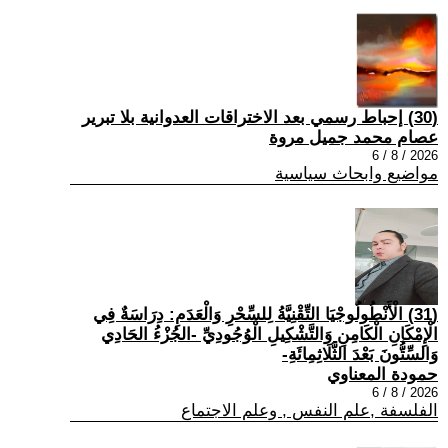
(30) إحباط رسمي بعد الاختراقات العدوانية بلا تبرير
عصام محمد جميل مروة
2026 / 8 / 6
مواضيع وابحاث سياسية
(31) الْأَنْطُولُوجْيَا التِّقْنِيَّةُ لِلسِّحْرِ وَالْعَدَمِ: دِرَاسَةٌ فِي
الْإِمْكَانِ الْكَامِنِ وَالتَّشْكِيلِ الْوُجُودِيِّ -الجُزْءُ الحَادِي
وَالسِّتُّونَ بَعْدَ الثَّلَاثِمِائَةِ-
حمودة المعناوي
2026 / 8 / 6
الفلسفة ,علم النفس , وعلم الاجتماع