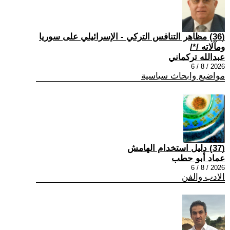
(36) مظاهر التنافس التركي - الإسرائيلي على سوريا
ومآلاته /*/
عبدالله تركماني
2026 / 8 / 6
مواضيع وابحاث سياسية
(37) دليل استخدام الهامش
عماد أبو حطب
2026 / 8 / 6
الادب والفن