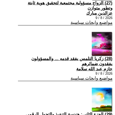
(27) الزواج مسؤولية مجتمعية لتحقيق هوية ثابتة
وتطور متوازن
عزالدين مبارك
2026 / 8 / 9
مواضيع وابحاث سياسية
(28) زكريا التلمس يفقد قدمه ... والمسؤولون
يفقدون ضمائرهم
حازم عبد الله سلامة
2026 / 8 / 9
مواضيع وابحاث سياسية
(29) الجزء الثاني: هندسة التنفيذ والتحول الرقمي