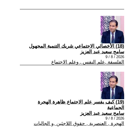
(18) الأخصائي الاجتماعي شريك التنمية المجهول
سامح سعيد عبد العزيز
2026 / 8 / 9
الفلسفة ,علم النفس , وعلم الاجتماع
(19) كيف يفسر علم الاجتماع ظاهرة الهجرة
الجماعية
سامح سعيد عبد العزيز
2026 / 8 / 9
الهجرة , العنصرية , حقوق اللاجئين ,و الجاليات