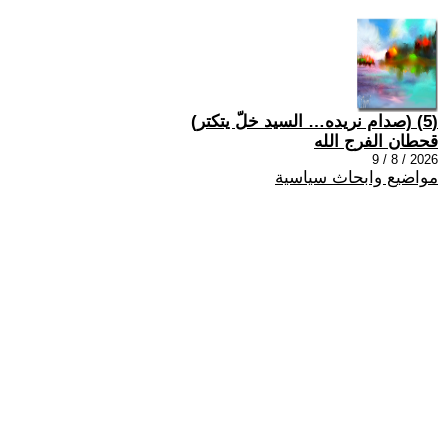
(5) (صدام نريده… السيد خلّ يتكتر)
قحطان الفرج الله
2026 / 8 / 9
مواضيع وابحاث سياسية