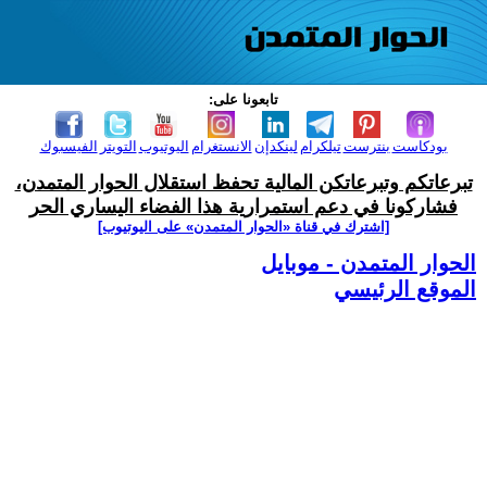
تابعونا على:
بودكاست
بنترست
تيلكرام
لينكدإن
الانستغرام
اليوتيوب
التويتر
الفيسبوك
تبرعاتكم وتبرعاتكن المالية تحفظ استقلال الحوار المتمدن،
فشاركونا في دعم استمرارية هذا الفضاء اليساري الحر
[اشترك في قناة ‫«الحوار المتمدن» على اليوتيوب]
الحوار المتمدن - موبايل
الموقع الرئيسي