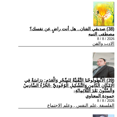
(38) صديقي الفنان.. هل أنت راضٍ عن نفسك؟
مصطفى النبيه
2026 / 8 / 8
الادب والفن
(39) الْأَنْطُولُوجْيَا التِّقْنِيَّةُ لِلسِّحْرِ وَالْعَدَمِ: دِرَاسَةٌ فِي
الْإِمْكَانِ الْكَامِنِ وَالتَّشْكِيلِ الْوُجُودِيِّ -الجُزْءُ السَّادِسُ
وَالسِّتُّونَ بَعْدَ الثَّلَاثِمِائَةِ-
حمودة المعناوي
2026 / 8 / 8
الفلسفة ,علم النفس , وعلم الاجتماع