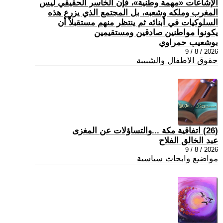
الإشاعات «مهمة وطنية»، فإن الخاسر الحقيقي ليس
المغرب وملكه وشعبه، بل المجتمع الذي يزرع هذه
السلوكيات في أبنائه ثم ينتظر منهم مستقبلاً أن
يكونوا مواطنين صادقين ومستقيمين
بوشعيب حمراوي
2026 / 8 / 9
حقوق الاطفال والشبيبة
(26) اتفاقية مكة ...والتساؤلات عن المغزى
عبد الخالق الفلاح
2026 / 8 / 9
مواضيع وابحاث سياسية