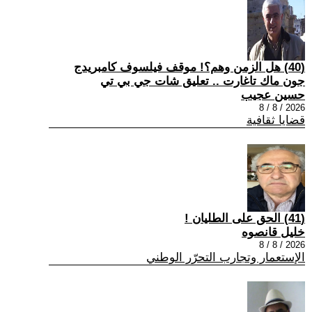
(40) هل الزمن وهم؟! موقف فيلسوف كامبريدج
جون ماك تاغارت .. تعليق شات جي بي تي
حسين عجيب
2026 / 8 / 8
قضايا ثقافية
(41) الحق على الطليان !
خليل قانصوه
2026 / 8 / 8
الإستعمار وتجارب التحرّر الوطني