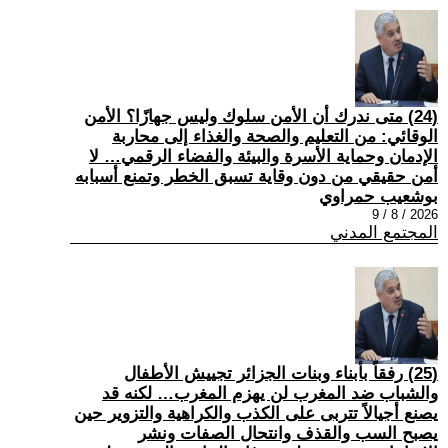
(24) متى ندرك أن الأمن سلوك وليس جهازًا؟ الأمن
الوقائي: من التعليم والصحة والغذاء إلى محاربة
الإدمان وحماية الأسرة والبيئة والفضاء الرقمي… لا
أمن حقيقي من دون وقاية تسبق الخطر وتمنع أسبابه
بوشعيب حمراوي
2026 / 8 / 9
المجتمع المدني
(25) رفقاً بأبناء وبنات الجزائر تجييش الأطفال
والشباب ضد المغرب لن يهزم المغرب… لكنه قد
يصنع أجيالاً تتربى على الكذب والكراهية والتزوير حين
يصبح السب والقذف وانتحال الصفات ونشر