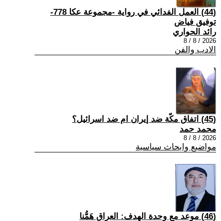
(44) العمل الفدائي في رواية -مجموعة عكا 778-
توفيق فياض
رائد الحواري
2026 / 8 / 8
الادب والفن
(45) اتفاق مكّة ضد إيران ام ضد اسرائيل؟
محمد حمد
2026 / 8 / 8
مواضيع وابحاث سياسية
(46) موعد مع وحدة الهدف: العراق هَمُّنا