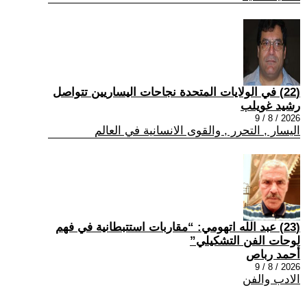
(22) في الولايات المتحدة نجاحات اليساريين تتواصل
رشيد غويلب
2026 / 8 / 9
اليسار , التحرر , والقوى الانسانية في العالم
(23) عبد الله اتهومي: “مقاربات استتبطانية في فهم
لوحات الفن التشكيلي”
أحمد رباص
2026 / 8 / 9
الادب والفن