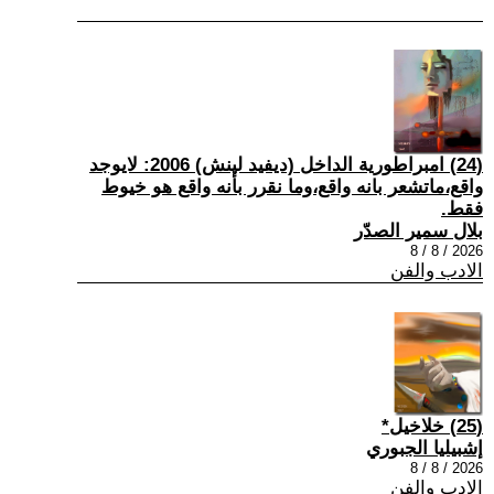
(24) امبراطورية الداخل (ديفيد لينش) 2006: لايوجد
واقع،ماتشعر بانه واقع،وما نقرر بأنه واقع هو خيوط
فقط.
بلال سمير الصدّر
2026 / 8 / 8
الادب والفن
(25) خلاخيل*
إشبيليا الجبوري
2026 / 8 / 8
الادب والفن