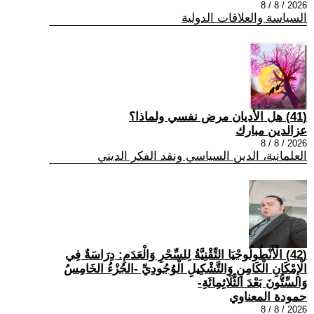
2026 / 8 / 8
السياسة والعلاقات الدولية
(41) هل الأديان مرض نفسي ولماذا؟
عزالدين مبارك
2026 / 8 / 8
العلمانية، الدين السياسي ونقد الفكر الديني
(42) الْأَنْطُولُوجْيَا التِّقْنِيَّةُ لِلسِّحْرِ وَالْعَدَمِ: دِرَاسَةٌ فِي
الْإِمْكَانِ الْكَامِنِ وَالتَّشْكِيلِ الْوُجُودِيِّ -الجُزْءُ الخَامِسُ
وَالسِّتُّونَ بَعْدَ الثَّلَاثِمِائَةِ-
حمودة المعناوي
2026 / 8 / 8