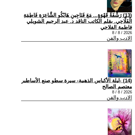
(13) رَشْفَةُ قَهْوَةٍ... مَعَ فَنَاجِينِ هَايْكُو الشَّاعِرَةِ فَاطِمَةِ
الْفَلَّاحِي. بقلم الكاتب الناقد د. عبد الرحيم الشويلي
فاطمة الفلاحي
2026 / 8 / 8
الادب والفن
(14) -ليلة الأكياس الذهبية- سيرة سطو صنع الأساطير
معتصم الصالح
2026 / 8 / 8
الادب والفن