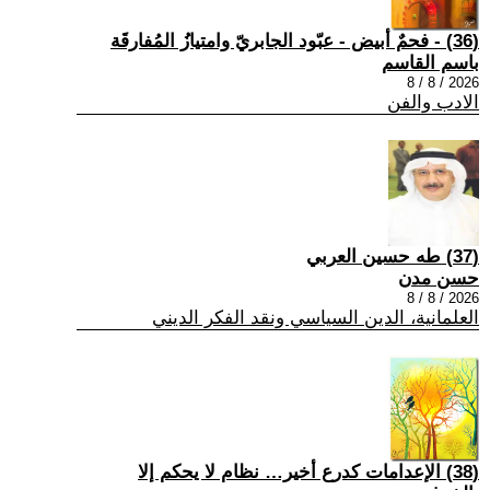
(36) - فحمٌ أبيض - عبّود الجابريّ وامتيازُ المُفارقَة
باسم القاسم
2026 / 8 / 8
الادب والفن
(37) طه حسين العربي
حسن مدن
2026 / 8 / 8
العلمانية، الدين السياسي ونقد الفكر الديني
(38) الإعدامات كدرع أخير… نظام لا يحكم إلا