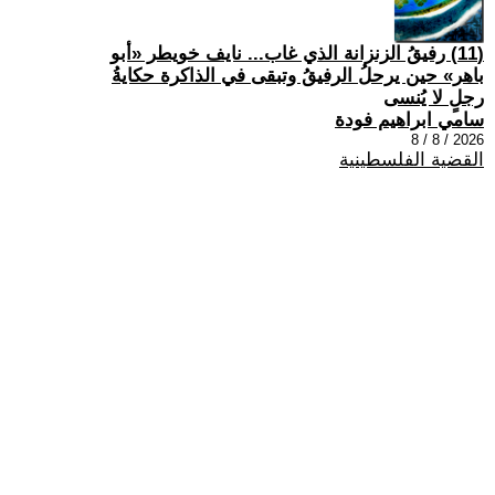
(11) رفيقُ الزنزانة الذي غاب... نايف خويطر «أبو
باهر» حين يرحلُ الرفيقُ وتبقى في الذاكرة حكايةُ
رجلٍ لا يُنسى
سامي ابراهيم فودة
2026 / 8 / 8
القضية الفلسطينية