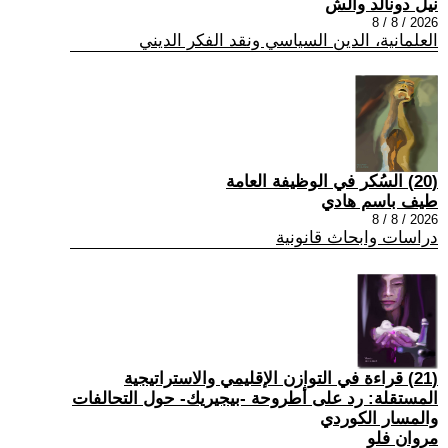
نيل دونالد والش
2026 / 8 / 8
العلمانية، الدين السياسي ونقد الفكر الديني
(20) السُكر في الوظيفة العامة
طيف باسم هادي
2026 / 8 / 8
دراسات وابحاث قانونية
(21) قراءة في التوازن الإقليمي والاستراتيجية
المستقلة: رد على أطروحة -بيجيريك- حول التحالفات
والمسار الكوردي
مروان فلو