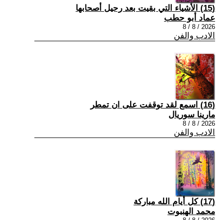
(15) الأشياء التي بقيت بعد رحيل أصحابها
عماد أبو حطب
2026 / 8 / 8
الادب والفن
(16) اسمع لقد توقفت على ان تمطر
مارينا سوريال
2026 / 8 / 8
الادب والفن
(17) كل أيام الله مباركة
محمد الهنبوت