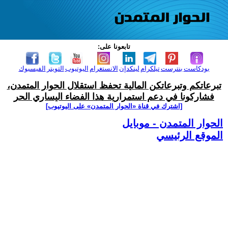
تابعونا على:
بودكاست
بنترست
تيلكرام
لينكدإن
الانستغرام
اليوتيوب
التويتر
الفيسبوك
تبرعاتكم وتبرعاتكن المالية تحفظ استقلال الحوار المتمدن،
فشاركونا في دعم استمرارية هذا الفضاء اليساري الحر
[اشترك في قناة ‫«الحوار المتمدن» على اليوتيوب]
الحوار المتمدن - موبايل
الموقع الرئيسي