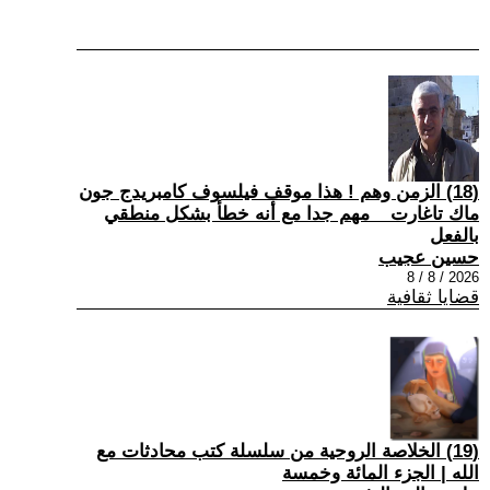
(18) الزمن وهم ! هذا موقف فيلسوف كامبريدج جون
ماك تاغارت _ مهم جدا مع أنه خطأ بشكل منطقي
بالفعل
حسين عجيب
2026 / 8 / 8
قضايا ثقافية
(19) الخلاصة الروحية من سلسلة كتب محادثات مع
الله | الجزء المائة وخمسة