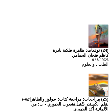
(24) توقعات: ظاهرة فلكية نادرة
كاظم فنجان الحمامي
2026 / 8 / 9
الطب , والعلوم
(25) مراجعات: مراجعة كتاب: -دولوز والظاهراتية-/
بقلم ألكسندر شْنيل/شعوب الجبوري - ت: من
الألمانية أكد الجبوري