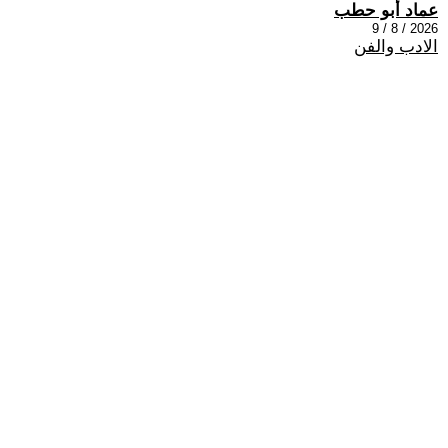
عماد أبو حطب
2026 / 8 / 9
الادب والفن