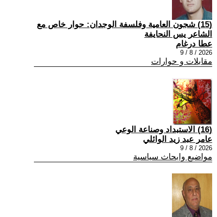
(15) شجون العامية وفلسفة الوجدان: حوار خاص مع
الشاعر يس النحايفة
عطا درغام
2026 / 8 / 9
مقابلات و حوارات
(16) الاستبداد وصناعة الوعي
عامر عبد زيد الوائلي
2026 / 8 / 9
مواضيع وابحاث سياسية