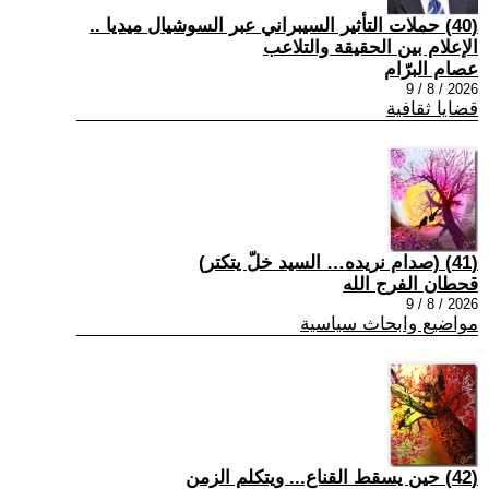
(40) حملات التأثير السيبراني عبر السوشيال ميديا ..
الإعلام بين الحقيقة والتلاعب
عصام البرّام
2026 / 8 / 9
قضايا ثقافية
(41) (صدام نريده… السيد خلّ يتكتر)
قحطان الفرج الله
2026 / 8 / 9
مواضيع وابحاث سياسية
(42) حين يسقط القناع... ويتكلم الزمن