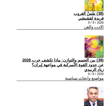
(38) نفَسُ الغروب
فريدة لقشيشي
2026 / 8 / 9
الادب والفن
(39) بين الحسم والتوازن: ماذا تكشف حرب 2026
عن حدود القوة الأميركية في مواجهة إيران؟
زياد الزبيدي
2026 / 8 / 9
مواضيع وابحاث سياسية