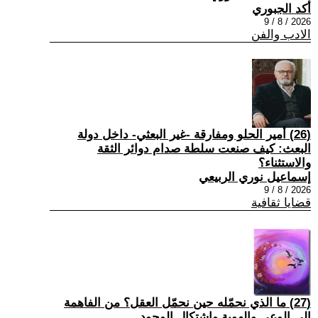
أكد الجبوري
2026 / 8 / 9
الادب والفن
(26) أمير الحلو ومفارقة -غير البعثي- داخل دولة
البعث: كيف صنعت سلطة صدام دوائر الثقة
والاستثناء؟
إسماعيل نوري الربيعي
2026 / 8 / 9
قضايا ثقافية
(27) ما الذي نحمّله حين نحمّل العقل؟ من الفاهمة
إلى الوعي والهوية واشتكال الوجود