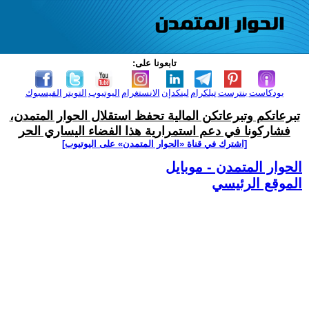
تابعونا على:
بودكاست
بنترست
تيلكرام
لينكدإن
الانستغرام
اليوتيوب
التويتر
الفيسبوك
تبرعاتكم وتبرعاتكن المالية تحفظ استقلال الحوار المتمدن،
فشاركونا في دعم استمرارية هذا الفضاء اليساري الحر
[اشترك في قناة ‫«الحوار المتمدن» على اليوتيوب]
الحوار المتمدن - موبايل
الموقع الرئيسي