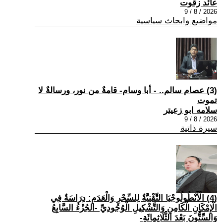
عائد زقوت
2026 / 8 / 9
مواضيع وابحاث سياسية
(3) عصام سالم.. - أبا وسام- قامةٌ من نور، ورسالةٌ لا
تموت
سلامه ابو زعيتر
2026 / 8 / 9
سيرة ذاتية
(4) الْأَنْطُولُوجْيَا التِّقْنِيَّةُ لِلسِّحْرِ وَالْعَدَمِ: دِرَاسَةٌ فِي
الْإِمْكَانِ الْكَامِنِ وَالتَّشْكِيلِ الْوُجُودِيِّ -الجُزْءُ السَّابِعُ
وَالسِّتُّونَ بَعْدَ الثَّلَاثِمِائَةِ-